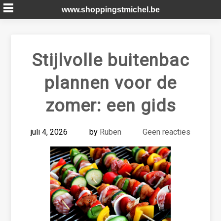
Skip
www.shoppingstmichel.be
to
content
Stijlvolle buitenbac
plannen voor de
zomer: een gids
juli 4, 2026
by
Ruben
Geen reacties