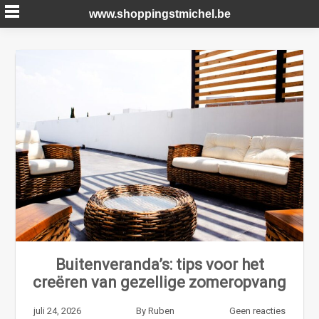
Skip
www.shoppingstmichel.be
to
content
Buitenveranda’s: tips voor het
creëren van gezellige zomeropvang
juli 24, 2026
By
Ruben
Geen reacties