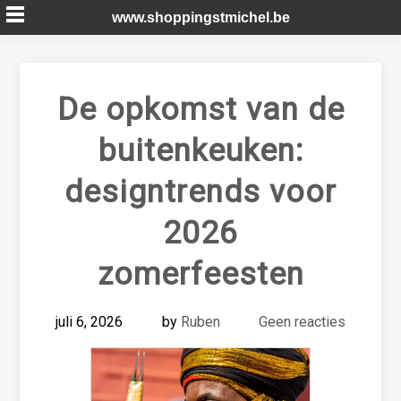
Skip
www.shoppingstmichel.be
to
content
De opkomst van de
buitenkeuken:
designtrends voor
2026
zomerfeesten
juli 6, 2026
by
Ruben
Geen reacties