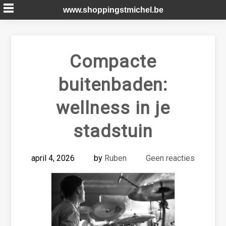
Skip
www.shoppingstmichel.be
to
content
Compacte
buitenbaden:
wellness in je
stadstuin
april 4, 2026
by
Ruben
Geen reacties