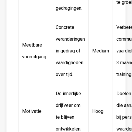
te groe
gedragingen.
Concrete
Verbet
veranderingen
commun
Meetbare
in gedrag of
Medium
vaardi
vooruitgang
vaardigheden
3 maan
over tijd.
training
De innerlijke
Doelen 
drijfveer om
die aan
Motivatie
Hoog
te blijven
bij per
ontwikkelen.
waarde