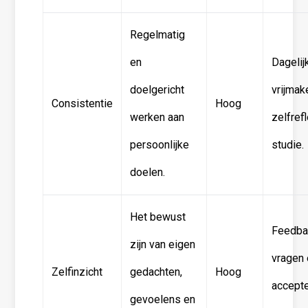
Regelmatig
en
Dagelijk
doelgericht
vrijmak
Consistentie
Hoog
werken aan
zelfrefl
persoonlijke
studie.
doelen.
Het bewust
Feedba
zijn van eigen
vragen
Zelfinzicht
gedachten,
Hoog
accept
gevoelens en