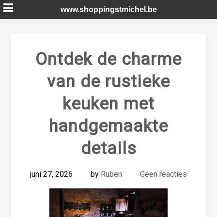
Skip
www.shoppingstmichel.be
to
content
Ontdek de charme
van de rustieke
keuken met
handgemaakte
details
juni 27, 2026
by
Ruben
Geen reacties