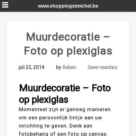
Skip
www.shoppingstmichel.be
to
content
Muurdecoratie –
Foto op plexiglas
juli 22, 2014
by
Ruben
Geen reacties
Muurdecoratie – Foto
op plexiglas
Momenteel zijn er genoeg manieren
om een persoonlijk tintje aan uw
inrichting te geven. Denk aan
fotobehang of een foto op canvas.