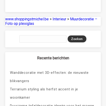
www.shoppingstmichel.be
>
Interieur
>
Muurdecoratie –
Foto op plexiglas
Recente berichten
Wanddecoratie met 3D-effecten: de nieuwste
blikvangers
Terrarium styling als herfst accent in je
woonkamer
Duurzame tafeldecoratie ideeën voor het groene