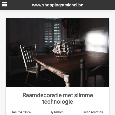
Skip
www.shoppingstmichel.be
to
content
Raamdecoratie met slimme
technologie
mei 24, 2024
By
Ruben
Geen reacties